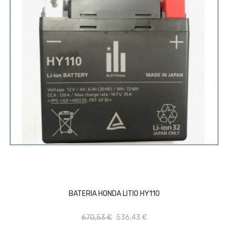
AÑADIR AL CARRITO
BATERIA HONDA LITIO HY110
670,53 €
536,43 €