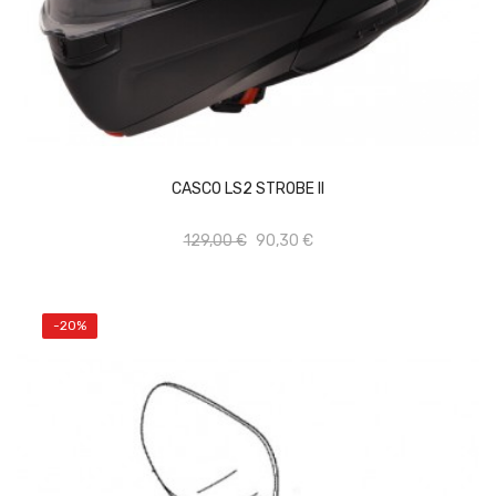
Vista rápida
Añadir al carrito
CASCO LS2 STROBE II
Add to wishlist
129,00 €
90,30 €
-20%