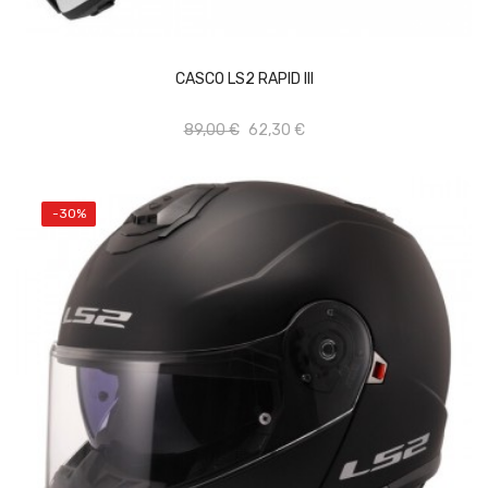
Vista rápida
Añadir al carrito
CASCO LS2 RAPID III
Add to wishlist
89,00 €
62,30 €
-30%