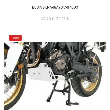
BUJIA SILMAR8A9S CRF1000
40,28 €
32,22 €
-20%