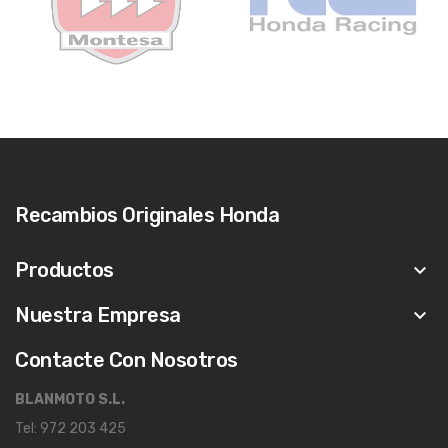
Recambios Originales Honda
Productos
keyboard_arrow_down
Nuestra Empresa
keyboard_arrow_down
Contacte Con Nosotros
BLANMOTO S.L.
Tel: 972 203 425