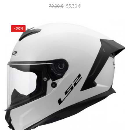
79,00 €
55,30 €
-30%