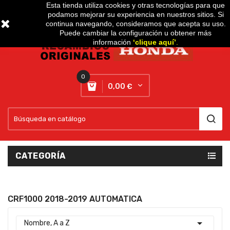
Esta tienda utiliza cookies y otras tecnologías para que
podamos mejorar su experiencia en nuestros sitios. Si
Setting
expand_more
continua navegando, consideramos que acepta su uso.
Puede cambiar la configuración u obtener más
información
‘
clique aquí
’
.
0
0,00 €
CATEGORÍA
CRF1000 2018-2019 AUTOMATICA

Nombre, A a Z