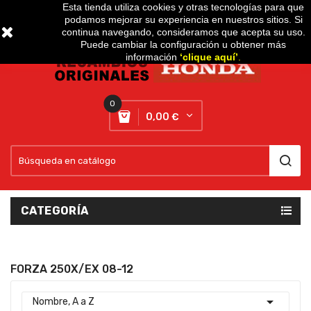
Esta tienda utiliza cookies y otras tecnologías para que
podamos mejorar su experiencia en nuestros sitios. Si
Setting
expand_more
continua navegando, consideramos que acepta su uso.
Puede cambiar la configuración u obtener más
información
‘
clique aquí
’
.
0
0,00 €
CATEGORÍA
FORZA 250X/EX 08-12

Nombre, A a Z