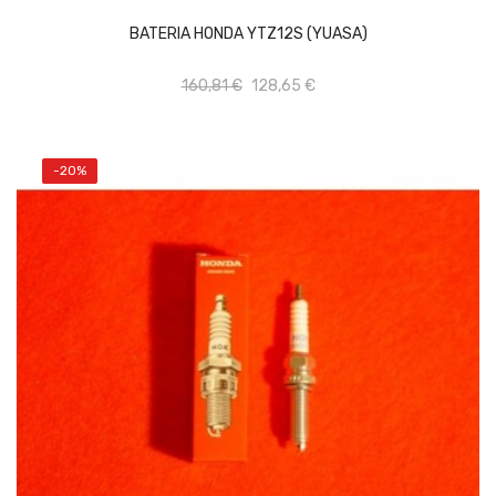
BATERIA HONDA YTZ12S (YUASA)
160,81 €
128,65 €
-20%