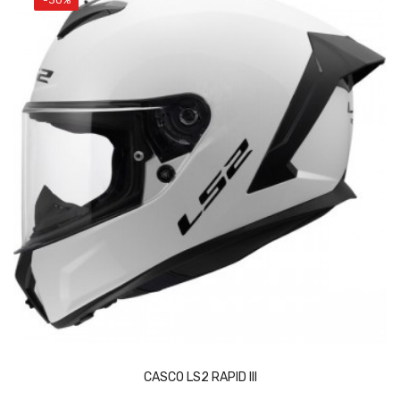
-30%
Vista rápida
Añadir al carrito
CASCO LS2 RAPID III
Add to wishlist