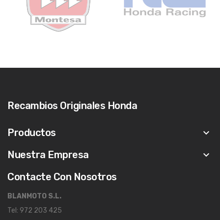
Recambios Originales Honda
Productos
keyboard_arrow_down
Nuestra Empresa
keyboard_arrow_down
Contacte Con Nosotros
BLANMOTO S.L.
Tel: 972 203 425