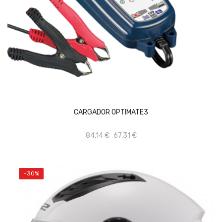
AÑADIR AL CARRITO
CARGADOR OPTIMATE3
84,14 €
67,31 €
-30%