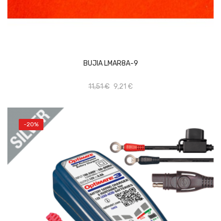
AÑADIR AL CARRITO
BUJIA LMAR8A-9
11,51 €
9,21 €
-20%