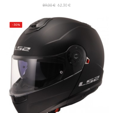
89,00 €
62,30 €
-30%