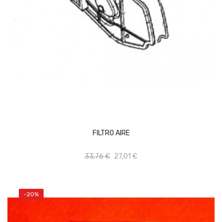
AÑADIR AL CARRITO
FILTRO AIRE
33,76 €
27,01 €
-20%