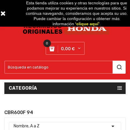
Esta tienda utiliza cookies y otras tecnologías para que
podamos mejorar su experiencia en nuestros sitios. Si
Setting
expand_more
continua navegando, consideramos que acepta su uso.
Puede cambiar la configuración u obtener más
información
‘
clique aquí
’
.
0
0,00 €
CATEGORÍA
CBR600F 94

Nombre, A a Z