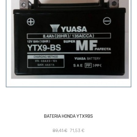
AÑADIR AL CARRITO
BATERIA HONDA YTX9BS
89,41 €
71,53 €