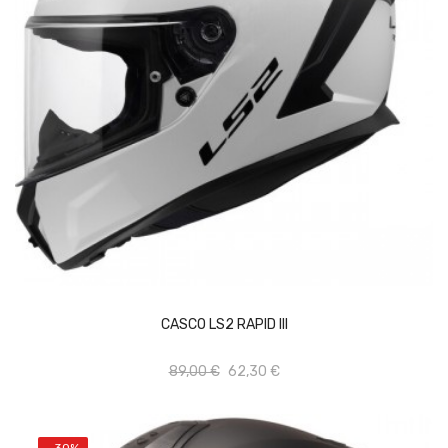
Vista rápida
Añadir al carrito
CASCO LS2 RAPID III
Add to wishlist
89,00 €
62,30 €