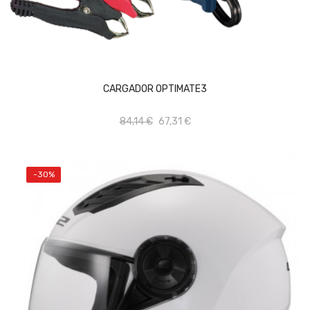
AÑADIR AL CARRITO
CARGADOR OPTIMATE3
84,14 €
67,31 €
-30%