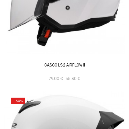
Vista rápida
Añadir al carrito
CASCO LS2 AIRFLOW II
Add to wishlist
79,00 €
55,30 €
-30%