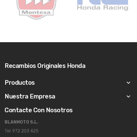
Recambios Originales Honda
Productos
keyboard_arrow_down
Nuestra Empresa
keyboard_arrow_down
Contacte Con Nosotros
BLANMOTO S.L.
Tel: 972 203 425