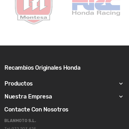
Recambios Originales Honda
Productos
keyboard_arrow_down
Nuestra Empresa
keyboard_arrow_down
Contacte Con Nosotros
BLANMOTO S.L.