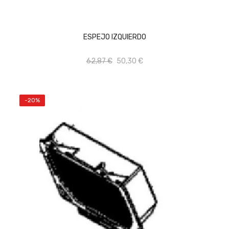
AÑADIR AL CARRITO
ESPEJO IZQUIERDO
62,87 €
50,30 €
-20%