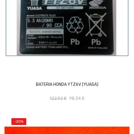
AÑADIR AL CARRITO
BATERIA HONDA YTZ6V (YUASA)
122,92 €
98,34 €
-20%