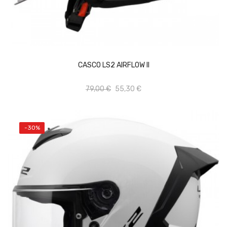
Vista rápida
Añadir al carrito
CASCO LS2 AIRFLOW II
Add to wishlist
79,00 €
55,30 €
-30%