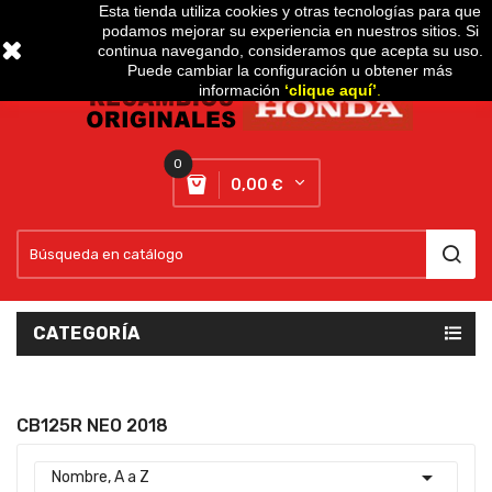
Esta tienda utiliza cookies y otras tecnologías para que
podamos mejorar su experiencia en nuestros sitios. Si
Setting
expand_more
continua navegando, consideramos que acepta su uso.
Puede cambiar la configuración u obtener más
información
‘
clique aquí
’
.
0
0,00 €
CATEGORÍA
CB125R NEO 2018

Nombre, A a Z