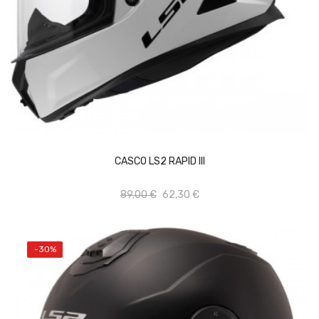
Vista rápida
Añadir al carrito
CASCO LS2 RAPID III
Add to wishlist
89,00 €
62,30 €
-30%