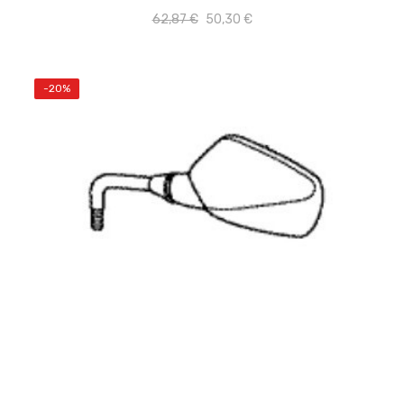
62,87 €
50,30 €
-20%