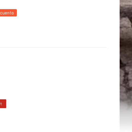
scuento
t