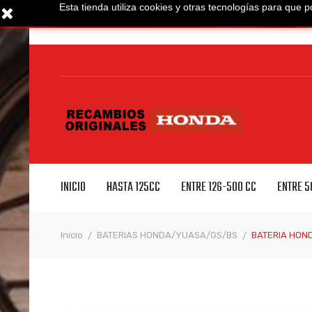
Esta tienda utiliza cookies y otras tecnologías para qu
INICIO
HASTA 125CC
ENTRE 126-500 CC
ENTRE 5
Inicio
BATERIAS HONDA/YUASA/GS/BS
BATERIA HON