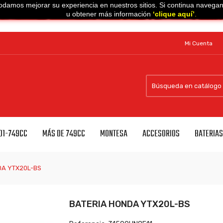
e podamos mejorar su experiencia en nuestros sitios. Si continua nave
u obtener más información
‘
clique aquí
’
.
Mi Cuenta
01-749CC
MÁS DE 749CC
MONTESA
ACCESORIOS
BATERIA
DA YTX20L-BS
BATERIA HONDA YTX20L-BS