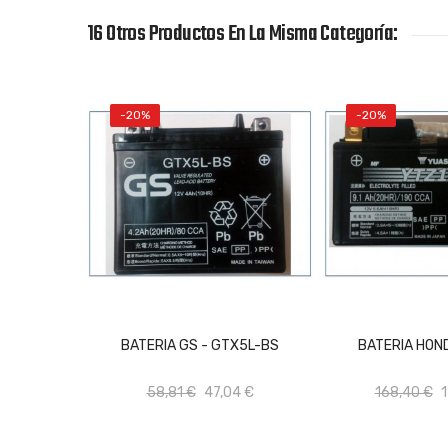
16 Otros Productos En La Misma Categoría:
-20%
-20%
AÑADIR AL CARRITO
AÑADIR A
BATERIA GS - GTX5L-BS
BATERIA HON
58,81 €
47,04 €
168,40 €
1