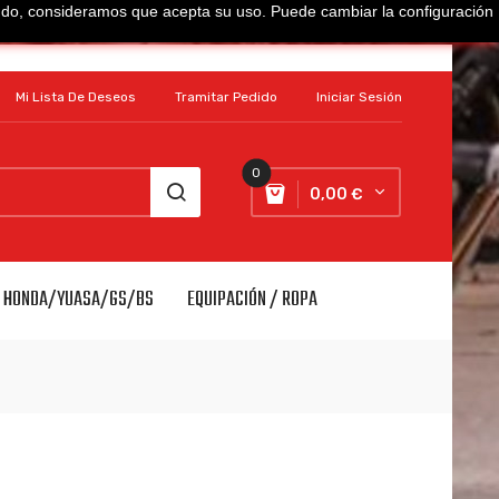
gando, consideramos que acepta su uso. Puede cambiar la configuración
Mi Lista De Deseos
Tramitar Pedido
Iniciar Sesión
0
0,00 €
S HONDA/YUASA/GS/BS
EQUIPACIÓN / ROPA