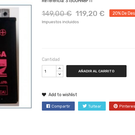
Referencia: 31500HN8F11
149,00 €
119,20 €
20% De De
Impuestos incluidos
Cantidad
AÑADIR AL CARRITO
Add to wishlist
Compartir
Tuitear
Pinteres