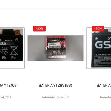
-20%
-20%
L CARRITO
AÑADIR AL CARRITO
AÑAD
DA YTZ10S
BATERIA YTZ8V (BS)
BATERIA
34,72 €
84,31 €
67,45 €
85,24