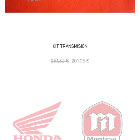
AÑADIR AL CARRITO
KIT TRANSMISION
...
251,32 €
201,05 €